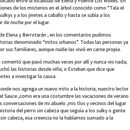
bicado entre la localidad de Elena y Puente Los Molles. En
iones de los misterios en el árbol conocido como “Tala el
ulkys y a los jinetes a caballo y hasta se subía a los
r de noche por el lugar.
 de Elena y Berrotarán ; en los comentarios pudimos
historias denominado “mitos urbanos”. Todas las personas ya
sus familiares, aunque nadie las vivió en carne propia.
omentó que pasó muchas veces por allí y nunca vio nada;
uchó las historias desde niña; o Esteban que dice que
ntes a investigar la causa.
onde nos agrega un nuevo mito a la historia; nuestro lector
 del Sauce ,como era una costumbre las vacaciones de verano
s conversaciones de mi abuelo ,mis tíos y vecinos del lugar
storia del perro sin cabeza que seguía a los sulky o gente
o sin cabeza, esa creencia no la habíamos sumado a la