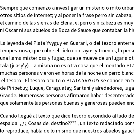
Siempre que comienzo a investigar un misterio o mito urbano
otros sitios de Internet; y al poner la frase perro sin cabe
el camino de las sierras de Elena; el perro sin cabeza es 
ni Oscar ni sus abuelos de Boca de Sauce que contaban la hi
La leyenda del Plata Yvyguy en Guaraní, o del tesoro enterr
tempestuosa, que cubre el cielo con rayos y truenos, la per
una llama misteriosa y fugaz, que se mueve de un lugar a ot
tala (juasy’y). La misma no es otra cosa que el mentado P
muchas personas vieron en horas de la noche un perro blanc
el tesoro . El tesoro oculto o PLATA YVYGUY se conoce en 
de Piribebuy, Luque, Caraguatay, Santaní y alrededores, lug
Grande. Numerosas personas afirmaron haber desenterrado es
que solamente las personas buenas y generosas pueden en
Cuando llegué al texto que dice tesoro escondido al lado de 
espalda. ¿¿¿ Cosas del destino???? , un texto redactado por 
lo reproduce, habla de lo mismo que nuestros abuelos gaucho