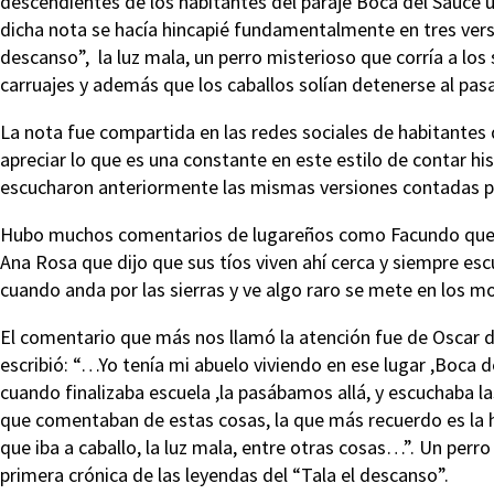
descendientes de los habitantes del paraje Boca del Sauce u
dicha nota se hacía hincapié fundamentalmente en tres vers
descanso”, la luz mala, un perro misterioso que corría a los s
carruajes y además que los caballos solían detenerse al pasa
La nota fue compartida en las redes sociales de habitantes
apreciar lo que es una constante en este estilo de contar 
escucharon anteriormente las mismas versiones contadas por 
Hubo muchos comentarios de lugareños como Facundo que c
Ana Rosa que dijo que sus tíos viven ahí cerca y siempre esc
cuando anda por las sierras y ve algo raro se mete en los mo
El comentario que más nos llamó la atención fue de Oscar d
escribió: “…Yo tenía mi abuelo viviendo en ese lugar ,Boca
cuando finalizaba escuela ,la pasábamos allá, y escuchaba la
que comentaban de estas cosas, la que más recuerdo es la hi
que iba a caballo, la luz mala, entre otras cosas…”. Un perr
primera crónica de las leyendas del “Tala el descanso”.