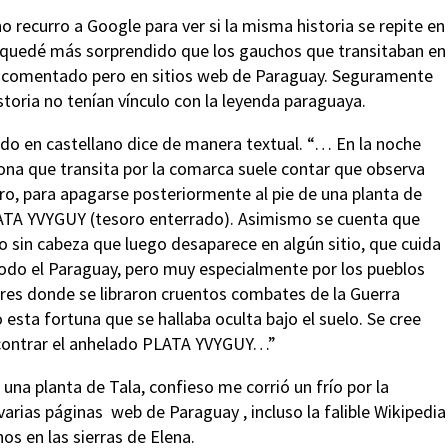
 recurro a Google para ver si la misma historia se repite en
za, quedé más sorprendido que los gauchos que transitaban en
muy comentado pero en sitios web de Paraguay. Seguramente
storia no tenían vínculo con la leyenda paraguaya.
ado en castellano dice de manera textual. “… En la noche
sona que transita por la comarca suele contar que observa
ro, para apagarse posteriormente al pie de una planta de
LATA YVYGUY (tesoro enterrado). Asimismo se cuenta que
o sin cabeza que luego desaparece en algún sitio, que cuida
todo el Paraguay, pero muy especialmente por los pueblos
ares donde se libraron cruentos combates de la Guerra
ta fortuna que se hallaba oculta bajo el suelo. Se cree
contrar el anhelado PLATA YVYGUY…”
una planta de Tala, confieso me corrió un frío por la
varias páginas web de Paraguay , incluso la falible Wikipedia
s en las sierras de Elena.